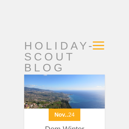
HOLIDAY-
SCOUT
BLOG
Nov..
24