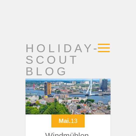
HOLIDAY-
SCOUT
BLOG
Mai.
13
Windmühlen,