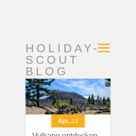
HOLIDAY-
SCOUT
BLOG
Apr..
12
Vulkane entdecken –