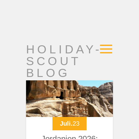
HOLIDAY-
SCOUT
BLOG
Juli.
23
Jordanien 2026: