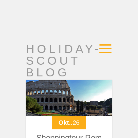
HOLIDAY-
SCOUT
BLOG
Okt..
26
Shoppingtour Rom