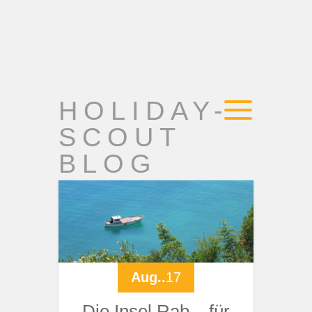
HOLIDAY-
SCOUT
BLOG
Aug..
17
Die Insel Rab – für