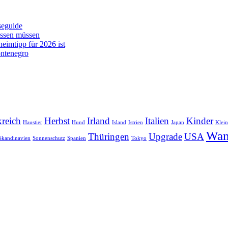
seguide
issen müssen
imtipp für 2026 ist
ontenegro
reich
Herbst
Irland
Italien
Kinder
Haustier
Hund
Island
Istrien
Japan
Klei
Wan
Thüringen
Upgrade
USA
Skandinavien
Sonnenschutz
Spanien
Tokyo