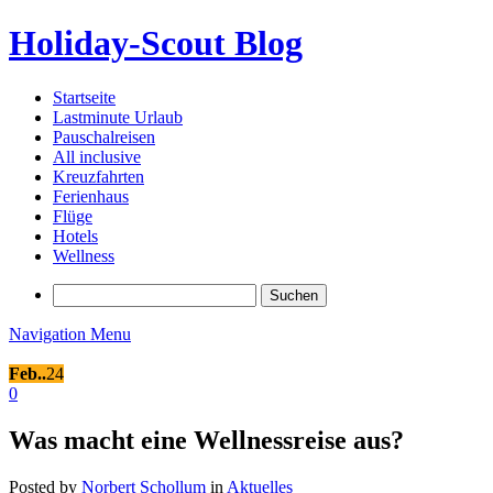
Holiday-Scout Blog
Startseite
Lastminute Urlaub
Pauschalreisen
All inclusive
Kreuzfahrten
Ferienhaus
Flüge
Hotels
Wellness
Suchen
nach:
Navigation Menu
Feb..
24
0
Was macht eine Wellnessreise aus?
Posted by
Norbert Schollum
in
Aktuelles