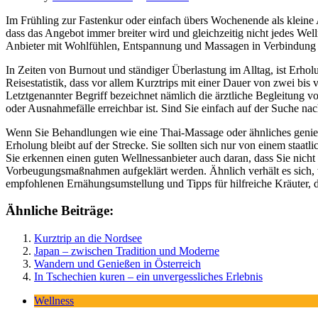
Im Frühling zur Fastenkur oder einfach übers Wochenende als kleine
dass das Angebot immer breiter wird und gleichzeitig nicht jedes Wel
Anbieter mit Wohlfühlen, Entspannung und Massagen in Verbindung 
In Zeiten von Burnout und ständiger Überlastung im Alltag, ist Erhol
Reisestatistik, dass vor allem Kurztrips mit einer Dauer von zwei bis
Letztgenannter Begriff bezeichnet nämlich die ärztliche Begleitung 
oder Ausnahmefälle erreichbar ist. Sind Sie einfach auf der Suche nach
Wenn Sie Behandlungen wie eine Thai-Massage oder ähnliches genieße
Erholung bleibt auf der Strecke. Sie sollten sich nur von einem sta
Sie erkennen einen guten Wellnessanbieter auch daran, dass Sie nic
Vorbeugungsmaßnahmen aufgeklärt werden. Ähnlich verhält es sich, we
empfohlenen Ernähungsumstellung und Tipps für hilfreiche Kräuter, 
Ähnliche Beiträge:
Kurztrip an die Nordsee
Japan – zwischen Tradition und Moderne
Wandern und Genießen in Österreich
In Tschechien kuren – ein unvergessliches Erlebnis
Wellness