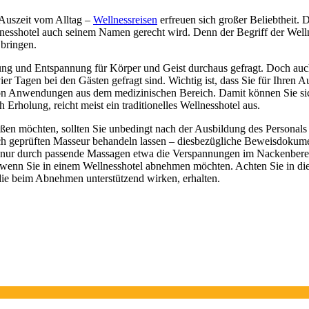
 Auszeit vom Alltag –
Wellnessreisen
erfreuen sich großer Beliebtheit. 
lnesshotel auch seinem Namen gerecht wird. Denn der Begriff der Welln
bringen.
ung und Entspannung für Körper und Geist durchaus gefragt. Doch auch d
 vier Tagen bei den Gästen gefragt sind. Wichtig ist, dass Sie für Ihre
von Anwendungen aus dem medizinischen Bereich. Damit können Sie siche
 Erholung, reicht meist ein traditionelles Wellnesshotel aus.
n möchten, sollten Sie unbedingt nach der Ausbildung des Personals f
atlich geprüften Masseur behandeln lassen – diesbezügliche Beweisdoku
ht nur durch passende Massagen etwa die Verspannungen im Nackenbere
nn Sie in einem Wellnesshotel abnehmen möchten. Achten Sie in diesem
die beim Abnehmen unterstützend wirken, erhalten.