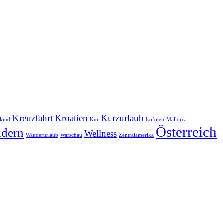
Kreuzfahrt
Kroatien
Kurzurlaub
nkind
Kur
Lofoten
Mallorca
Österreich
dern
Wellness
Wanderurlaub
Warschau
Zentralamerika