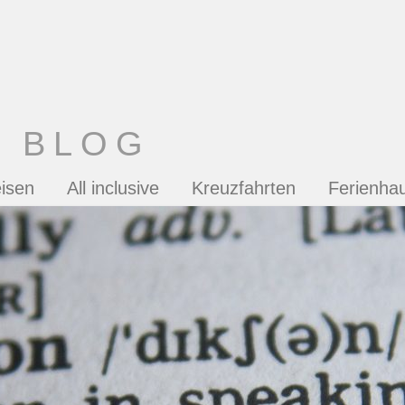
T BLOG
isen
All inclusive
Kreuzfahrten
Ferienha