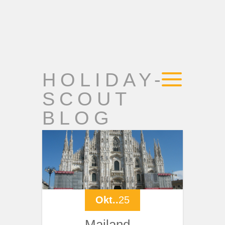
HOLIDAY-
SCOUT
BLOG
Okt..
25
Mailand –