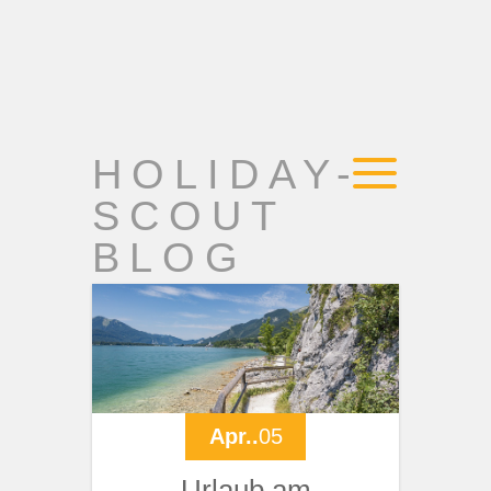
HOLIDAY-
SCOUT
BLOG
Apr..
05
Urlaub am