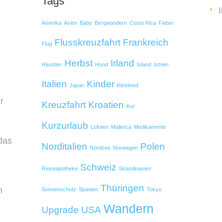
Tags
Amerika
Asien
Baby
Bergwandern
Costa Rica
Fieber
Flusskreuzfahrt
Frankreich
Flug
Herbst
Irland
Haustier
Hund
Island
Istrien
Italien
Kinder
Japan
Kleinkind
r
Kreuzfahrt
Kroatien
Kur
e
Kurzurlaub
Lofoten
Mallorca
Medikamente
das
Norditalien
Polen
Nordsee
Norwegen
Schweiz
Reiseapotheke
Skandinavien
Thüringen
n
Sonnenschutz
Spanien
Tokyo
Wandern
Upgrade
USA