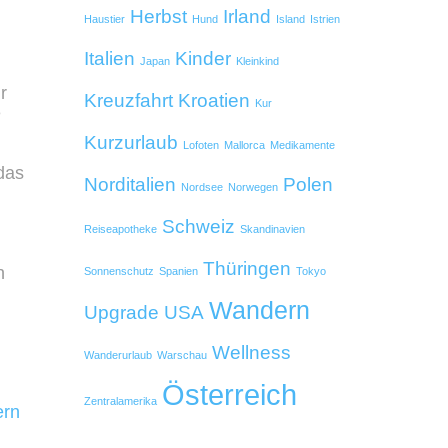
Herbst
Irland
Haustier
Hund
Island
Istrien
Italien
Kinder
Japan
Kleinkind
r
Kreuzfahrt
Kroatien
Kur
e
Kurzurlaub
Lofoten
Mallorca
Medikamente
das
Norditalien
Polen
Nordsee
Norwegen
Schweiz
Reiseapotheke
Skandinavien
Thüringen
n
Sonnenschutz
Spanien
Tokyo
Wandern
Upgrade
USA
Wellness
Wanderurlaub
Warschau
Österreich
Zentralamerika
ern