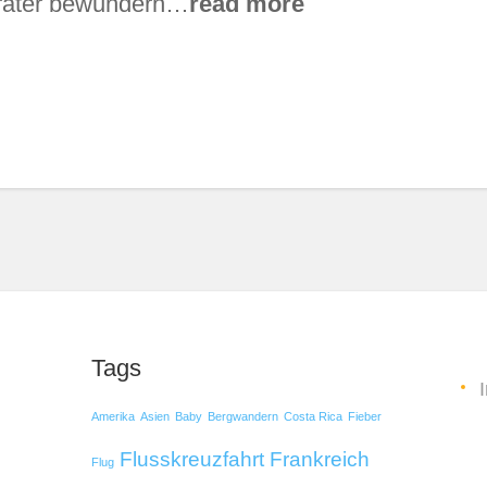
Krater bewundern…
read more
Tags
Amerika
Asien
Baby
Bergwandern
Costa Rica
Fieber
Flusskreuzfahrt
Frankreich
Flug