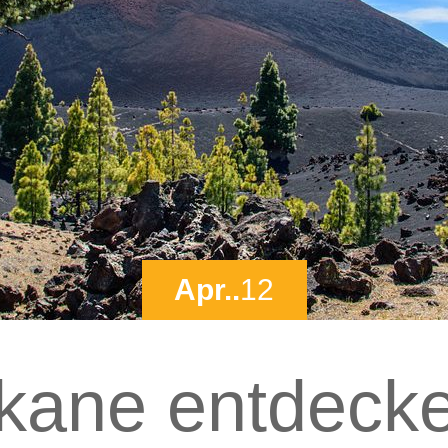
Apr..
12
kane entdeck