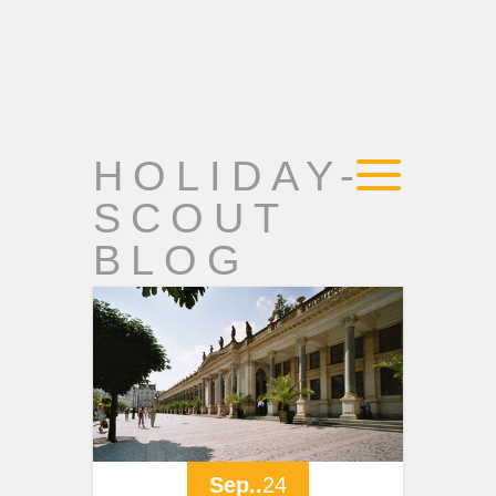
HOLIDAY-
SCOUT
BLOG
Sep..
24