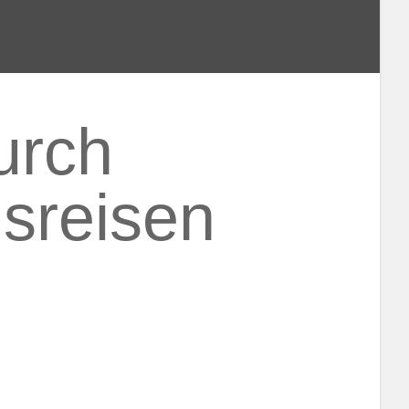
urch
sreisen