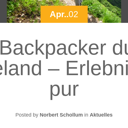
Apr..
02
 Backpacker d
land – Erlebni
pur
Posted by
Norbert Schollum
in
Aktuelles