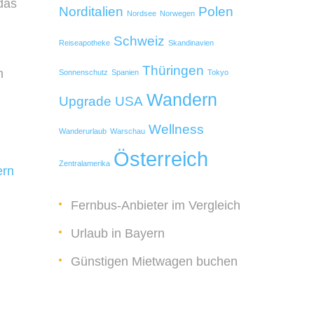
das
Norditalien
Polen
Nordsee
Norwegen
Schweiz
Reiseapotheke
Skandinavien
Thüringen
n
Sonnenschutz
Spanien
Tokyo
Wandern
Upgrade
USA
Wellness
Wanderurlaub
Warschau
Österreich
Zentralamerika
ern
Fernbus-Anbieter im Vergleich
Urlaub in Bayern
Günstigen Mietwagen buchen