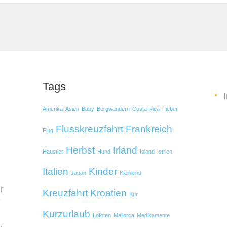
Tags
Amerika
Asien
Baby
Bergwandern
Costa Rica
Fieber
Flusskreuzfahrt
Frankreich
Flug
Herbst
Irland
Haustier
Hund
Island
Istrien
Italien
Kinder
Japan
Kleinkind
r
Kreuzfahrt
Kroatien
Kur
e
Kurzurlaub
Lofoten
Mallorca
Medikamente