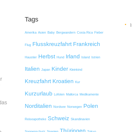
Tags
Amerika
Asien
Baby
Bergwandern
Costa Rica
Fieber
Flusskreuzfahrt
Frankreich
Flug
Herbst
Irland
Haustier
Hund
Island
Istrien
Italien
Kinder
Japan
Kleinkind
r
Kreuzfahrt
Kroatien
Kur
e
Kurzurlaub
Lofoten
Mallorca
Medikamente
das
Norditalien
Polen
Nordsee
Norwegen
Schweiz
Reiseapotheke
Skandinavien
Thüringen
Sonnenschutz
Spanien
Tokyo