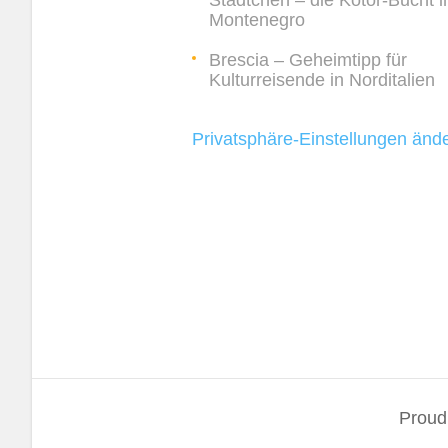
Städtchen – die Kotor-Bucht i
Montenegro
Brescia – Geheimtipp für
Kulturreisende in Norditalien
Privatsphäre-Einstellungen änd
Proud