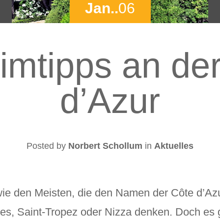
Jan..
06
mtipps an de
d’Azur
Posted by
Norbert Schollum
in
Aktuelles
wie den Meisten, die den Namen der Côte d’Az
s, Saint-Tropez oder Nizza denken. Doch es g